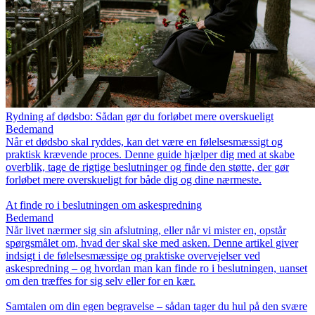
Rydning af dødsbo: Sådan gør du forløbet mere overskueligt
Bedemand
Når et dødsbo skal ryddes, kan det være en følelsesmæssigt og
praktisk krævende proces. Denne guide hjælper dig med at skabe
overblik, tage de rigtige beslutninger og finde den støtte, der gør
forløbet mere overskueligt for både dig og dine nærmeste.
At finde ro i beslutningen om askespredning
Bedemand
Når livet nærmer sig sin afslutning, eller når vi mister en, opstår
spørgsmålet om, hvad der skal ske med asken. Denne artikel giver
indsigt i de følelsesmæssige og praktiske overvejelser ved
askespredning – og hvordan man kan finde ro i beslutningen, uanset
om den træffes for sig selv eller for en kær.
Samtalen om din egen begravelse – sådan tager du hul på den svære