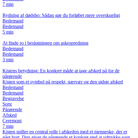
7 min
Rydning af dødsbo: Sådan gør du forløbet mere overskueligt
Bedemand
Bedemand
5 min
At finde ro i beslutningen om askespredning
Bedemand
Bedemand
3 min
Kistens betydning: En konkret måde at tage afsked på for de
pårørende
Kisten som et symbol på respekt, nærvær og den sidste afsked
Bedemand
Bedemand
Begravelse
Sorg
Pårørende
Afsked
Ceremoni
7 min
Kisten spiller en central rolle i afskeden med et menneske, der er
gået bort. Den giver de pårørende et konkret sted at udtrykke sorg,