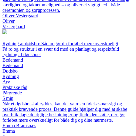
kærlighed og taknemmelighed – og bliver et vigtigt led i både
ceremonien og sorgprocessen.
Oliver Vestergaard
Oliver
Vestergaard
Rydning af dødsbo: Sådan gør du forløbet mere overskueligt
Få ro og struktur i en svær tid med en planlagt og respektfuld
rydning af dødsboet
Bedemand
Bedemand
Dødsbo
Rydning
Arv
Praktiske råd
Pårørende
5 min
Når et dødsbo skal ryddes, kan det være en følelsesmæssigt og
praktisk krævende proces. Denne guide hjælper dig med at skabe
overblik, tage de rigtige beslutninger og finde den støtte, der gør
forløbet mere overskueligt for både dig og dine nærmeste.
Emma Bramsnæs
Emma