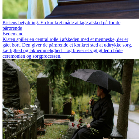
Kistens betydning: En konkret måde at tage afsked på for de
pårørende
Bedemand
Kisten spiller en central rolle i afskeden med et menneske, der er
gået bort. Den giver de pårørende et konkret sted at udtrykke sorg,
kærlighed og taknemmelighed – og bliver et vigtigt led i både
ceremonien og sorgprocessen.