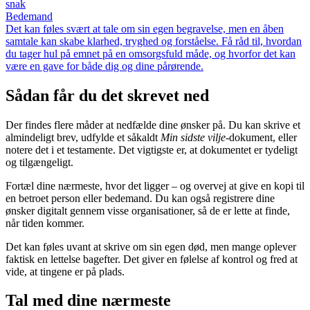
snak
Bedemand
Det kan føles svært at tale om sin egen begravelse, men en åben
samtale kan skabe klarhed, tryghed og forståelse. Få råd til, hvordan
du tager hul på emnet på en omsorgsfuld måde, og hvorfor det kan
være en gave for både dig og dine pårørende.
Sådan får du det skrevet ned
Der findes flere måder at nedfælde dine ønsker på. Du kan skrive et
almindeligt brev, udfylde et såkaldt
Min sidste vilje
-dokument, eller
notere det i et testamente. Det vigtigste er, at dokumentet er tydeligt
og tilgængeligt.
Fortæl dine nærmeste, hvor det ligger – og overvej at give en kopi til
en betroet person eller bedemand. Du kan også registrere dine
ønsker digitalt gennem visse organisationer, så de er lette at finde,
når tiden kommer.
Det kan føles uvant at skrive om sin egen død, men mange oplever
faktisk en lettelse bagefter. Det giver en følelse af kontrol og fred at
vide, at tingene er på plads.
Tal med dine nærmeste