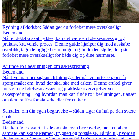
Rydning af dødsbo: Sådan gør du forløbet mere overskueligt
Bedemand
Når et dødsbo skal ryddes, kan det være en følelsesmæssigt og
praktisk krævende proces. Denne guide hjælper dig med at skabe
overblik, tage de rigtige beslutninger og finde den støtte, der gør
forløbet mere overskueligt for både dig og dine nærmeste.
At finde ro i beslutningen om askespredning
Bedemand
Når livet nærmer sig sin afslutning, eller når vi mister en, opstår
spørgsmålet om, hvad der skal ske med asken. Denne artikel giver
indsigt i de følelsesmæssige og praktiske overvejelser ved
askespredning – og hvordan man kan finde ro i beslutningen, uanset
om den træffes for sig selv eller for en kær.
Samtalen om din egen begravelse – sådan tager du hul på den svære
snak
Bedemand
Det kan føles svært at tale om sin egen begravelse, men en åben
samtale kan skabe klarhed, tryghed og forståelse. Få råd til, hvordan
du tager hul på emnet på en omsorgsfuld måde, og hvorfor det kan