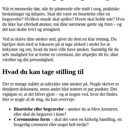
Når et menneske dør, står de pårørende ofte midt i sorg, praktiske
beslutninger og tidspres. Skal det være en bisættelse eller en
begravelse? Hvilken musik skal spilles? Hvem skal holde tale? Hvis
du ikke har efterladt ønsker, må dine nærmeste gætte sig frem – og
det kan skabe tvivl og uenighed.
Ved at skrive dine ønsker ned, giver du dem en klar retning. Du
hjælper dem med at fokusere på at tage afsked i stedet for at
bekymre sig om, hvad du mon ville have ønsket. Samtidig får du
selv mulighed for at forme en ceremoni, der afspejler dit liv, dine
værdier og din personlighed.
Hvad du kan tage stilling til
Der er mange måder at udtrykke sine ønsker på. Nogle skriver et
detaljeret dokument, mens andre blot noterer et par punkter. Det
vigtigste er, at det bliver gjort – og at nogen ved, hvor det findes.
Her er nogle af de ting, du kan overveje:
Bisættelse eller begravelse
– ønsker du at blive kremeret,
eller skal du begraves i kiste?
Ceremoniens form
– skal det være en kirkelig handling, en
borgerlig ceremoni eller noget helt tredje?