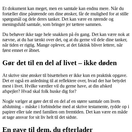
Et dokument kan meget, men en samtale kan endnu mere. Når du
fortæller dine pårørende om dine ønsker, får de mulighed for at stille
spørgsmål og dele deres tanker. Det kan være en rørende og
meningsfuld samtale, som bringer jer tættere sammen.
Du behøver ikke tage hele snakken på én gang. Det kan være nok at
nævne, at du har tænkt over det, og at du gerne vil dele dine tanker,
når tiden er rigtig. Mange oplever, at det faktisk bliver lettere, når
først emnet er åbnet.
Gør det til en del af livet – ikke døden
At skrive sine ønsker til bisættelsen er ikke kun en praktisk opgave.
Det er også en anledning til at reflektere over, hvad der har betydet
mest i livet. Hvilke værdier vil du gerne have, at din afsked
afspejler? Hvad skal folk huske dig for?
Nogle vælger at gøre det til en del af en større samtale om livets
afslutning – måske i forbindelse med at skrive testamente, rydde op i
papirer eller tale med familien om fremtiden. Det kan være en måde
at tage ansvar for sit liv helt til det sidste.
En gave til dem, du efterlader