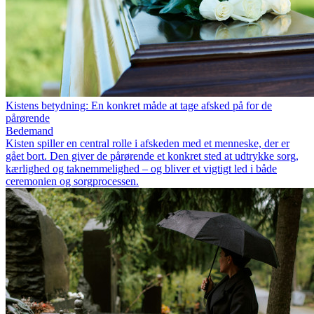
Kistens betydning: En konkret måde at tage afsked på for de
pårørende
Bedemand
Kisten spiller en central rolle i afskeden med et menneske, der er
gået bort. Den giver de pårørende et konkret sted at udtrykke sorg,
kærlighed og taknemmelighed – og bliver et vigtigt led i både
ceremonien og sorgprocessen.