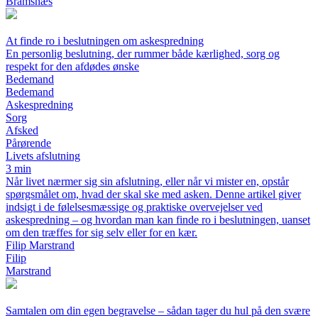
Bramsnæs
At finde ro i beslutningen om askespredning
En personlig beslutning, der rummer både kærlighed, sorg og
respekt for den afdødes ønske
Bedemand
Bedemand
Askespredning
Sorg
Afsked
Pårørende
Livets afslutning
3 min
Når livet nærmer sig sin afslutning, eller når vi mister en, opstår
spørgsmålet om, hvad der skal ske med asken. Denne artikel giver
indsigt i de følelsesmæssige og praktiske overvejelser ved
askespredning – og hvordan man kan finde ro i beslutningen, uanset
om den træffes for sig selv eller for en kær.
Filip Marstrand
Filip
Marstrand
Samtalen om din egen begravelse – sådan tager du hul på den svære