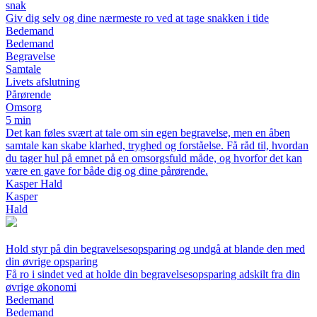
snak
Giv dig selv og dine nærmeste ro ved at tage snakken i tide
Bedemand
Bedemand
Begravelse
Samtale
Livets afslutning
Pårørende
Omsorg
5 min
Det kan føles svært at tale om sin egen begravelse, men en åben
samtale kan skabe klarhed, tryghed og forståelse. Få råd til, hvordan
du tager hul på emnet på en omsorgsfuld måde, og hvorfor det kan
være en gave for både dig og dine pårørende.
Kasper Hald
Kasper
Hald
Hold styr på din begravelsesopsparing og undgå at blande den med
din øvrige opsparing
Få ro i sindet ved at holde din begravelsesopsparing adskilt fra din
øvrige økonomi
Bedemand
Bedemand