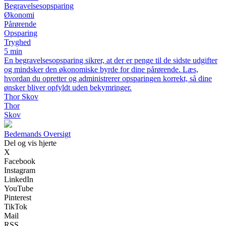
Begravelsesopsparing
Økonomi
Pårørende
Opsparing
Tryghed
5 min
En begravelsesopsparing sikrer, at der er penge til de sidste udgifter
og mindsker den økonomiske byrde for dine pårørende. Læs,
hvordan du opretter og administrerer opsparingen korrekt, så dine
ønsker bliver opfyldt uden bekymringer.
Thor Skov
Thor
Skov
Bedemands Oversigt
Del og vis hjerte
X
Facebook
Instagram
LinkedIn
YouTube
Pinterest
TikTok
Mail
RSS