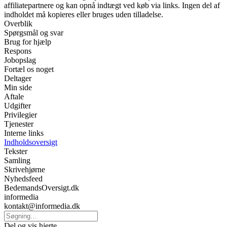
affiliatepartnere og kan opnå indtægt ved køb via links. Ingen del af
indholdet må kopieres eller bruges uden tilladelse.
Overblik
Spørgsmål og svar
Brug for hjælp
Respons
Jobopslag
Fortæl os noget
Deltager
Min side
Aftale
Udgifter
Privilegier
Tjenester
Interne links
Indholdsoversigt
Tekster
Samling
Skrivehjørne
Nyhedsfeed
BedemandsOversigt.dk
informedia
kontakt@informedia.dk
Del og vis hjerte