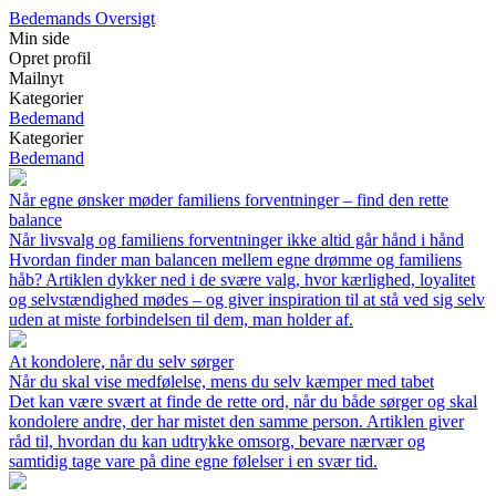
Bedemands Oversigt
Min side
Opret profil
Mailnyt
Kategorier
Bedemand
Kategorier
Bedemand
Når egne ønsker møder familiens forventninger – find den rette
balance
Når livsvalg og familiens forventninger ikke altid går hånd i hånd
Hvordan finder man balancen mellem egne drømme og familiens
håb? Artiklen dykker ned i de svære valg, hvor kærlighed, loyalitet
og selvstændighed mødes – og giver inspiration til at stå ved sig selv
uden at miste forbindelsen til dem, man holder af.
At kondolere, når du selv sørger
Når du skal vise medfølelse, mens du selv kæmper med tabet
Det kan være svært at finde de rette ord, når du både sørger og skal
kondolere andre, der har mistet den samme person. Artiklen giver
råd til, hvordan du kan udtrykke omsorg, bevare nærvær og
samtidig tage vare på dine egne følelser i en svær tid.