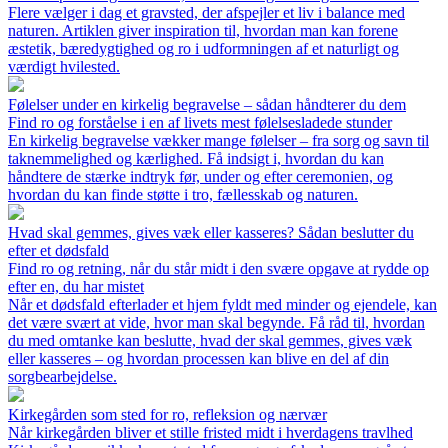
Flere vælger i dag et gravsted, der afspejler et liv i balance med
naturen. Artiklen giver inspiration til, hvordan man kan forene
æstetik, bæredygtighed og ro i udformningen af et naturligt og
værdigt hvilested.
Følelser under en kirkelig begravelse – sådan håndterer du dem
Find ro og forståelse i en af livets mest følelsesladede stunder
En kirkelig begravelse vækker mange følelser – fra sorg og savn til
taknemmelighed og kærlighed. Få indsigt i, hvordan du kan
håndtere de stærke indtryk før, under og efter ceremonien, og
hvordan du kan finde støtte i tro, fællesskab og naturen.
Hvad skal gemmes, gives væk eller kasseres? Sådan beslutter du
efter et dødsfald
Find ro og retning, når du står midt i den svære opgave at rydde op
efter en, du har mistet
Når et dødsfald efterlader et hjem fyldt med minder og ejendele, kan
det være svært at vide, hvor man skal begynde. Få råd til, hvordan
du med omtanke kan beslutte, hvad der skal gemmes, gives væk
eller kasseres – og hvordan processen kan blive en del af din
sorgbearbejdelse.
Kirkegården som sted for ro, refleksion og nærvær
Når kirkegården bliver et stille fristed midt i hverdagens travlhed