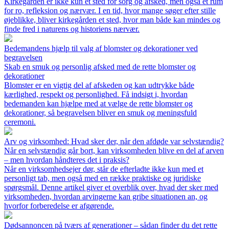
Kirkegården er ikke kun et sted for sorg og afsked, men også et rum
for ro, refleksion og nærvær. I en tid, hvor mange søger efter stille
øjeblikke, bliver kirkegården et sted, hvor man både kan mindes og
finde fred i naturens og historiens nærvær.
Bedemandens hjælp til valg af blomster og dekorationer ved
begravelsen
Skab en smuk og personlig afsked med de rette blomster og
dekorationer
Blomster er en vigtig del af afskeden og kan udtrykke både
kærlighed, respekt og personlighed. Få indsigt i, hvordan
bedemanden kan hjælpe med at vælge de rette blomster og
dekorationer, så begravelsen bliver en smuk og meningsfuld
ceremoni.
Arv og virksomhed: Hvad sker der, når den afdøde var selvstændig?
Når en selvstændig går bort, kan virksomheden blive en del af arven
– men hvordan håndteres det i praksis?
Når en virksomhedsejer dør, står de efterladte ikke kun med et
personligt tab, men også med en række praktiske og juridiske
spørgsmål. Denne artikel giver et overblik over, hvad der sker med
virksomheden, hvordan arvingerne kan gribe situationen an, og
hvorfor forberedelse er afgørende.
Dødsannoncen på tværs af generationer – sådan finder du det rette