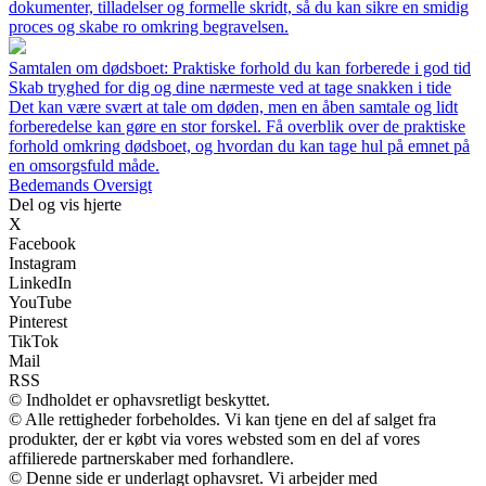
dokumenter, tilladelser og formelle skridt, så du kan sikre en smidig
proces og skabe ro omkring begravelsen.
Samtalen om dødsboet: Praktiske forhold du kan forberede i god tid
Skab tryghed for dig og dine nærmeste ved at tage snakken i tide
Det kan være svært at tale om døden, men en åben samtale og lidt
forberedelse kan gøre en stor forskel. Få overblik over de praktiske
forhold omkring dødsboet, og hvordan du kan tage hul på emnet på
en omsorgsfuld måde.
Bedemands Oversigt
Del og vis hjerte
X
Facebook
Instagram
LinkedIn
YouTube
Pinterest
TikTok
Mail
RSS
© Indholdet er ophavsretligt beskyttet.
© Alle rettigheder forbeholdes. Vi kan tjene en del af salget fra
produkter, der er købt via vores websted som en del af vores
affilierede partnerskaber med forhandlere.
© Denne side er underlagt ophavsret. Vi arbejder med