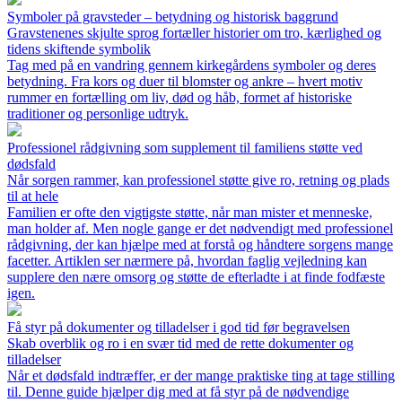
Symboler på gravsteder – betydning og historisk baggrund
Gravstenenes skjulte sprog fortæller historier om tro, kærlighed og
tidens skiftende symbolik
Tag med på en vandring gennem kirkegårdens symboler og deres
betydning. Fra kors og duer til blomster og ankre – hvert motiv
rummer en fortælling om liv, død og håb, formet af historiske
traditioner og personlige udtryk.
Professionel rådgivning som supplement til familiens støtte ved
dødsfald
Når sorgen rammer, kan professionel støtte give ro, retning og plads
til at hele
Familien er ofte den vigtigste støtte, når man mister et menneske,
man holder af. Men nogle gange er det nødvendigt med professionel
rådgivning, der kan hjælpe med at forstå og håndtere sorgens mange
facetter. Artiklen ser nærmere på, hvordan faglig vejledning kan
supplere den nære omsorg og støtte de efterladte i at finde fodfæste
igen.
Få styr på dokumenter og tilladelser i god tid før begravelsen
Skab overblik og ro i en svær tid med de rette dokumenter og
tilladelser
Når et dødsfald indtræffer, er der mange praktiske ting at tage stilling
til. Denne guide hjælper dig med at få styr på de nødvendige