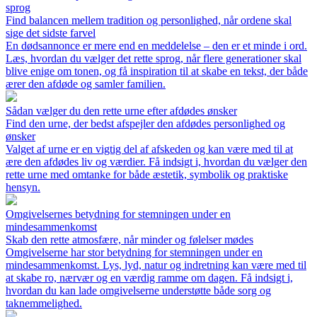
sprog
Find balancen mellem tradition og personlighed, når ordene skal
sige det sidste farvel
En dødsannonce er mere end en meddelelse – den er et minde i ord.
Læs, hvordan du vælger det rette sprog, når flere generationer skal
blive enige om tonen, og få inspiration til at skabe en tekst, der både
ærer den afdøde og samler familien.
Sådan vælger du den rette urne efter afdødes ønsker
Find den urne, der bedst afspejler den afdødes personlighed og
ønsker
Valget af urne er en vigtig del af afskeden og kan være med til at
ære den afdødes liv og værdier. Få indsigt i, hvordan du vælger den
rette urne med omtanke for både æstetik, symbolik og praktiske
hensyn.
Omgivelsernes betydning for stemningen under en
mindesammenkomst
Skab den rette atmosfære, når minder og følelser mødes
Omgivelserne har stor betydning for stemningen under en
mindesammenkomst. Lys, lyd, natur og indretning kan være med til
at skabe ro, nærvær og en værdig ramme om dagen. Få indsigt i,
hvordan du kan lade omgivelserne understøtte både sorg og
taknemmelighed.