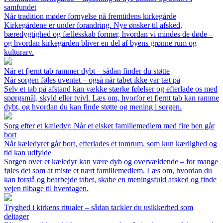
samfundet
Når tradition møder fornyelse på fremtidens kirkegårde
Kirkegårdene er under forandring. Nye ønsker til afsked,
bæredygtighed og fællesskab former, hvordan vi mindes de døde –
og hvordan kirkegården bliver en del af byens grønne rum og
kulturarv.
Når et fjernt tab rammer dybt – sådan finder du støtte
Når sorgen føles uventet – også når tabet ikke var tæt på
Selv et tab på afstand kan vække stærke følelser og efterlade os med
spørgsmål, skyld eller tvivl. Læs om, hvorfor et fjernt tab kan ramme
dybt, og hvordan du kan finde støtte og mening i sorgen.
Sorg efter et kæledyr: Når et elsket familiemedlem med fire ben går
bort
Når kæledyret går bort, efterlades et tomrum, som kun kærlighed og
tid kan udfylde
Sorgen over et kæledyr kan være dyb og overvældende – for mange
føles det som at miste et nært familiemedlem. Læs om, hvordan du
kan forstå og bearbejde tabet, skabe en meningsfuld afsked og finde
vejen tilbage til hverdagen.
Tryghed i kirkens ritualer – sådan tackler du usikkerhed som
deltager