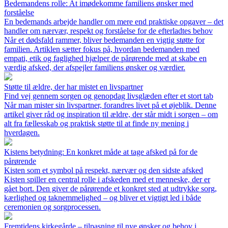
Bedemandens rolle: At imødekomme familiens ønsker med
forståelse
En bedemands arbejde handler om mere end praktiske opgaver – det
handler om nærvær, respekt og forståelse for de efterladtes behov
Når et dødsfald rammer, bliver bedemanden en vigtig støtte for
familien. Artiklen sætter fokus på, hvordan bedemanden med
empati, etik og faglighed hjælper de pårørende med at skabe en
værdig afsked, der afspejler familiens ønsker og værdier.
Støtte til ældre, der har mistet en livspartner
Find vej gennem sorgen og genopdag livsglæden efter et stort tab
Når man mister sin livspartner, forandres livet på et øjeblik. Denne
artikel giver råd og inspiration til ældre, der står midt i sorgen – om
alt fra fællesskab og praktisk støtte til at finde ny mening i
hverdagen.
Kistens betydning: En konkret måde at tage afsked på for de
pårørende
Kisten som et symbol på respekt, nærvær og den sidste afsked
Kisten spiller en central rolle i afskeden med et menneske, der er
gået bort. Den giver de pårørende et konkret sted at udtrykke sorg,
kærlighed og taknemmelighed – og bliver et vigtigt led i både
ceremonien og sorgprocessen.
Fremtidens kirkegårde – tilpasning til nye ønsker og behov i