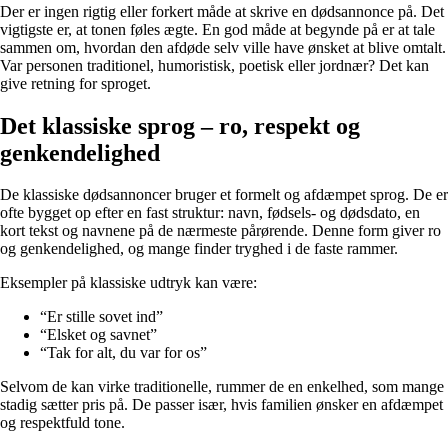
Der er ingen rigtig eller forkert måde at skrive en dødsannonce på. Det
vigtigste er, at tonen føles ægte. En god måde at begynde på er at tale
sammen om, hvordan den afdøde selv ville have ønsket at blive omtalt.
Var personen traditionel, humoristisk, poetisk eller jordnær? Det kan
give retning for sproget.
Det klassiske sprog – ro, respekt og
genkendelighed
De klassiske dødsannoncer bruger et formelt og afdæmpet sprog. De er
ofte bygget op efter en fast struktur: navn, fødsels- og dødsdato, en
kort tekst og navnene på de nærmeste pårørende. Denne form giver ro
og genkendelighed, og mange finder tryghed i de faste rammer.
Eksempler på klassiske udtryk kan være:
“Er stille sovet ind”
“Elsket og savnet”
“Tak for alt, du var for os”
Selvom de kan virke traditionelle, rummer de en enkelhed, som mange
stadig sætter pris på. De passer især, hvis familien ønsker en afdæmpet
og respektfuld tone.