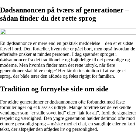
Dødsannoncen på tværs af generationer –
sådan finder du det rette sprog
En dødsannonce er mere end en praktisk meddelelse – den er et sidste
farvel i ord. Den fortæller, hvem der er gået bort, men også hvordan de
efterladte ønsker at mindes personen. I dag spænder sproget i
dødsannoncer fra det traditionelle og højtidelige til det personlige og
moderne. Men hvordan finder man det rette udtryk, når flere
generationer skal blive enige? Her får du inspiration til at vælge et
sprog, der både ærer den afdøde og føles rigtigt for familien.
Tradition og fornyelse side om side
For ældre generationer er dødsannoncen ofte forbundet med faste
formuleringer og et klassisk udtryk. Mange foretrækker de velkendte
vendinger som “er stille sovet ind” eller “tak for alt”, fordi de signalerer
respekt og værdighed. Den yngre generation hælder derimod ofte mod
et mere personligt sprog – måske med et citat, en sanglinje eller en kort
tekst, der afspejler den afdødes liv og personlighed.