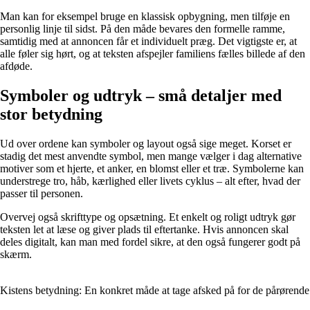
Man kan for eksempel bruge en klassisk opbygning, men tilføje en
personlig linje til sidst. På den måde bevares den formelle ramme,
samtidig med at annoncen får et individuelt præg. Det vigtigste er, at
alle føler sig hørt, og at teksten afspejler familiens fælles billede af den
afdøde.
Symboler og udtryk – små detaljer med
stor betydning
Ud over ordene kan symboler og layout også sige meget. Korset er
stadig det mest anvendte symbol, men mange vælger i dag alternative
motiver som et hjerte, et anker, en blomst eller et træ. Symbolerne kan
understrege tro, håb, kærlighed eller livets cyklus – alt efter, hvad der
passer til personen.
Overvej også skrifttype og opsætning. Et enkelt og roligt udtryk gør
teksten let at læse og giver plads til eftertanke. Hvis annoncen skal
deles digitalt, kan man med fordel sikre, at den også fungerer godt på
skærm.
Kistens betydning: En konkret måde at tage afsked på for de pårørende