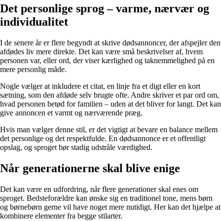
Det personlige sprog – varme, nærvær og
individualitet
I de senere år er flere begyndt at skrive dødsannoncer, der afspejler den
afdødes liv mere direkte. Det kan være små beskrivelser af, hvem
personen var, eller ord, der viser kærlighed og taknemmelighed på en
mere personlig måde.
Nogle vælger at inkludere et citat, en linje fra et digt eller en kort
sætning, som den afdøde selv brugte ofte. Andre skriver et par ord om,
hvad personen betød for familien – uden at det bliver for langt. Det kan
give annoncen et varmt og nærværende præg.
Hvis man vælger denne stil, er det vigtigt at bevare en balance mellem
det personlige og det respektfulde. En dødsannonce er et offentligt
opslag, og sproget bør stadig udstråle værdighed.
Når generationerne skal blive enige
Det kan være en udfordring, når flere generationer skal enes om
sproget. Bedsteforældre kan ønske sig en traditionel tone, mens børn
og børnebørn gerne vil have noget mere nutidigt. Her kan det hjælpe at
kombinere elementer fra begge stilarter.