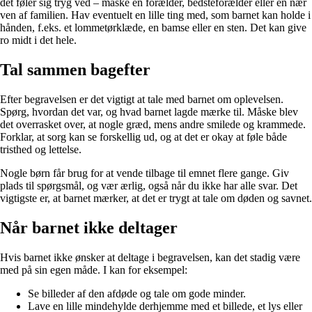
det føler sig tryg ved – måske en forælder, bedsteforælder eller en nær
ven af familien. Hav eventuelt en lille ting med, som barnet kan holde i
hånden, f.eks. et lommetørklæde, en bamse eller en sten. Det kan give
ro midt i det hele.
Tal sammen bagefter
Efter begravelsen er det vigtigt at tale med barnet om oplevelsen.
Spørg, hvordan det var, og hvad barnet lagde mærke til. Måske blev
det overrasket over, at nogle græd, mens andre smilede og krammede.
Forklar, at sorg kan se forskellig ud, og at det er okay at føle både
tristhed og lettelse.
Nogle børn får brug for at vende tilbage til emnet flere gange. Giv
plads til spørgsmål, og vær ærlig, også når du ikke har alle svar. Det
vigtigste er, at barnet mærker, at det er trygt at tale om døden og savnet.
Når barnet ikke deltager
Hvis barnet ikke ønsker at deltage i begravelsen, kan det stadig være
med på sin egen måde. I kan for eksempel:
Se billeder af den afdøde og tale om gode minder.
Lave en lille mindehylde derhjemme med et billede, et lys eller