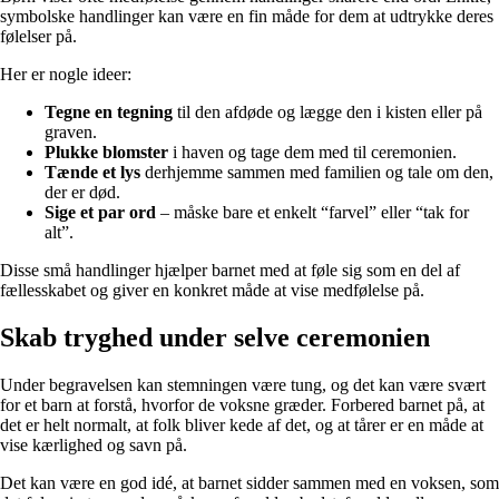
symbolske handlinger kan være en fin måde for dem at udtrykke deres
følelser på.
Her er nogle ideer:
Tegne en tegning
til den afdøde og lægge den i kisten eller på
graven.
Plukke blomster
i haven og tage dem med til ceremonien.
Tænde et lys
derhjemme sammen med familien og tale om den,
der er død.
Sige et par ord
– måske bare et enkelt “farvel” eller “tak for
alt”.
Disse små handlinger hjælper barnet med at føle sig som en del af
fællesskabet og giver en konkret måde at vise medfølelse på.
Skab tryghed under selve ceremonien
Under begravelsen kan stemningen være tung, og det kan være svært
for et barn at forstå, hvorfor de voksne græder. Forbered barnet på, at
det er helt normalt, at folk bliver kede af det, og at tårer er en måde at
vise kærlighed og savn på.
Det kan være en god idé, at barnet sidder sammen med en voksen, som