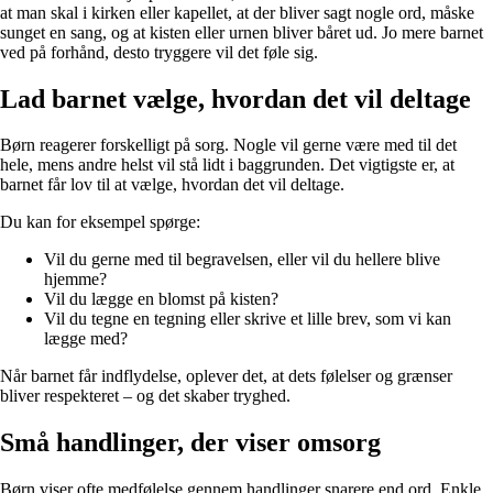
at man skal i kirken eller kapellet, at der bliver sagt nogle ord, måske
sunget en sang, og at kisten eller urnen bliver båret ud. Jo mere barnet
ved på forhånd, desto tryggere vil det føle sig.
Lad barnet vælge, hvordan det vil deltage
Børn reagerer forskelligt på sorg. Nogle vil gerne være med til det
hele, mens andre helst vil stå lidt i baggrunden. Det vigtigste er, at
barnet får lov til at vælge, hvordan det vil deltage.
Du kan for eksempel spørge:
Vil du gerne med til begravelsen, eller vil du hellere blive
hjemme?
Vil du lægge en blomst på kisten?
Vil du tegne en tegning eller skrive et lille brev, som vi kan
lægge med?
Når barnet får indflydelse, oplever det, at dets følelser og grænser
bliver respekteret – og det skaber tryghed.
Små handlinger, der viser omsorg
Børn viser ofte medfølelse gennem handlinger snarere end ord. Enkle,