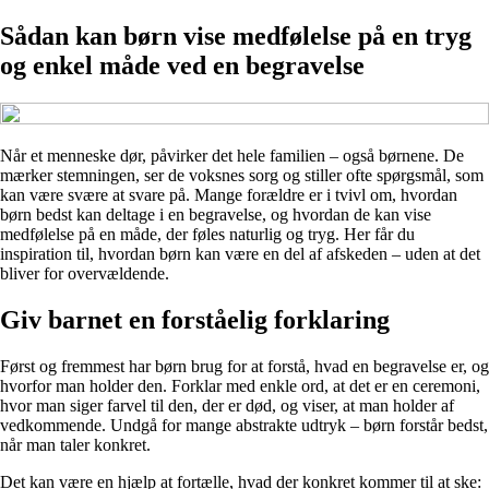
Sådan kan børn vise medfølelse på en tryg
og enkel måde ved en begravelse
Når et menneske dør, påvirker det hele familien – også børnene. De
mærker stemningen, ser de voksnes sorg og stiller ofte spørgsmål, som
kan være svære at svare på. Mange forældre er i tvivl om, hvordan
børn bedst kan deltage i en begravelse, og hvordan de kan vise
medfølelse på en måde, der føles naturlig og tryg. Her får du
inspiration til, hvordan børn kan være en del af afskeden – uden at det
bliver for overvældende.
Giv barnet en forståelig forklaring
Først og fremmest har børn brug for at forstå, hvad en begravelse er, og
hvorfor man holder den. Forklar med enkle ord, at det er en ceremoni,
hvor man siger farvel til den, der er død, og viser, at man holder af
vedkommende. Undgå for mange abstrakte udtryk – børn forstår bedst,
når man taler konkret.
Det kan være en hjælp at fortælle, hvad der konkret kommer til at ske: