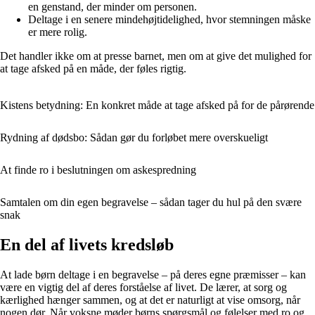
en genstand, der minder om personen.
Deltage i en senere mindehøjtidelighed, hvor stemningen måske
er mere rolig.
Det handler ikke om at presse barnet, men om at give det mulighed for
at tage afsked på en måde, der føles rigtig.
Kistens betydning: En konkret måde at tage afsked på for de pårørende
Rydning af dødsbo: Sådan gør du forløbet mere overskueligt
At finde ro i beslutningen om askespredning
Samtalen om din egen begravelse – sådan tager du hul på den svære
snak
En del af livets kredsløb
At lade børn deltage i en begravelse – på deres egne præmisser – kan
være en vigtig del af deres forståelse af livet. De lærer, at sorg og
kærlighed hænger sammen, og at det er naturligt at vise omsorg, når
nogen dør. Når voksne møder børns spørgsmål og følelser med ro og